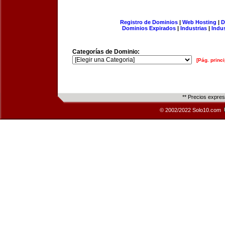
Registro de Dominios
|
Web Hosting
|
D
Dominios Expirados
|
Industrias
|
Indu
Categorías de Dominio:
[Pág. princi
** Precios expre
© 2002/2022 Solo10.com