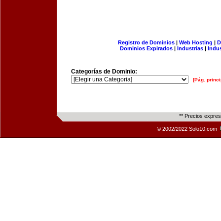
Registro de Dominios
|
Web Hosting
|
D
Dominios Expirados
|
Industrias
|
Indu
Categorías de Dominio:
[Pág. princi
** Precios expre
© 2002/2022 Solo10.com