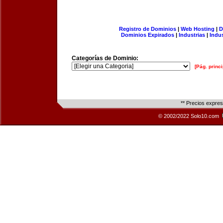
Registro de Dominios
|
Web Hosting
|
D
Dominios Expirados
|
Industrias
|
Indu
Categorías de Dominio:
[Pág. princi
** Precios expre
© 2002/2022 Solo10.com