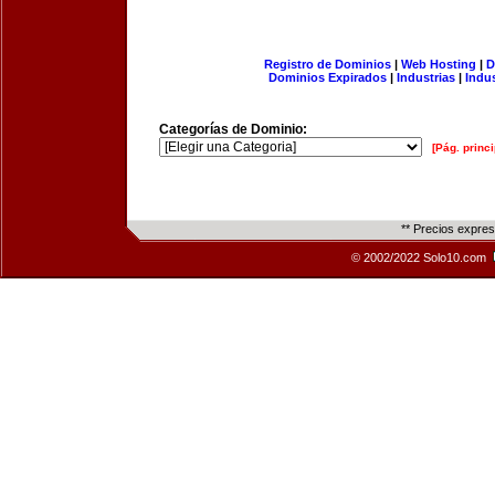
Registro de Dominios
|
Web Hosting
|
D
Dominios Expirados
|
Industrias
|
Indu
Categorías de Dominio:
[Pág. princi
** Precios expre
© 2002/2022 Solo10.com