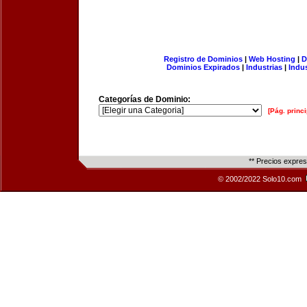
Registro de Dominios
|
Web Hosting
|
D
Dominios Expirados
|
Industrias
|
Indu
Categorías de Dominio:
[Pág. princi
** Precios expre
© 2002/2022 Solo10.com