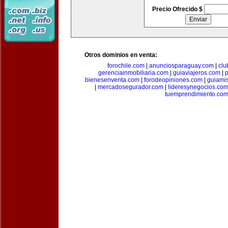
Precio Ofrecido $
Otros dominios en venta:
forochile.com
|
anunciosparaguay.com
|
clu
gerenciainmobiliaria.com
|
guiaviajeros.com
|
p
bienesenventa.com
|
forodeopiniones.com
|
guiami
|
mercadosegurador.com
|
lideresynegocios.co
tuemprendimiento.co