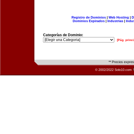
Registro de Dominios
|
Web Hosting
|
D
Dominios Expirados
|
Industrias
|
Indu
Categorías de Dominio:
[Pág. princi
** Precios expre
© 2002/2022 Solo10.com