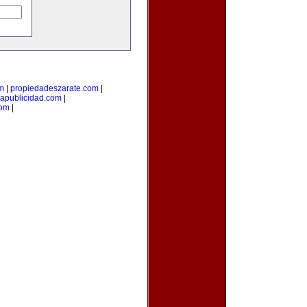
om
|
propiedadeszarate.com
|
iapublicidad.com
|
com
|