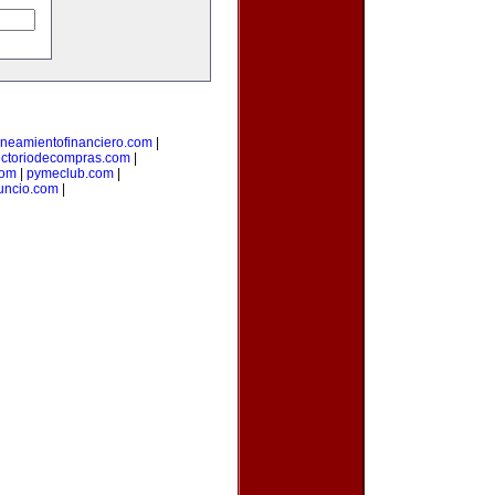
aneamientofinanciero.com
|
ectoriodecompras.com
|
com
|
pymeclub.com
|
uncio.com
|