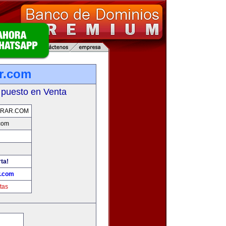
r.com
 puesto en Venta
RAR.COM
com
ta!
r.com
tas