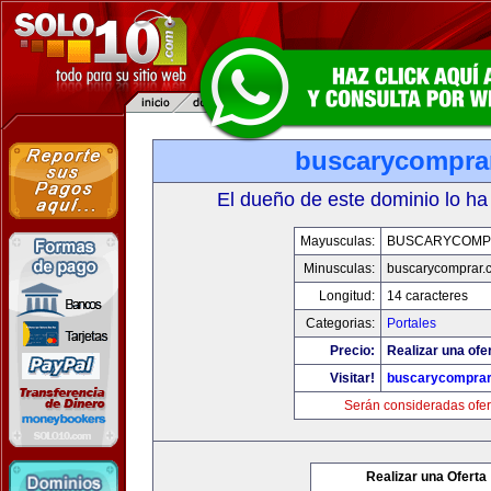
buscarycompra
El dueño de este dominio lo ha
Mayusculas:
BUSCARYCOMP
Minusculas:
buscarycomprar.
Longitud:
14 caracteres
Categorias:
Portales
Precio:
Realizar una ofer
Visitar!
buscarycompra
Serán consideradas ofer
Realizar una Oferta