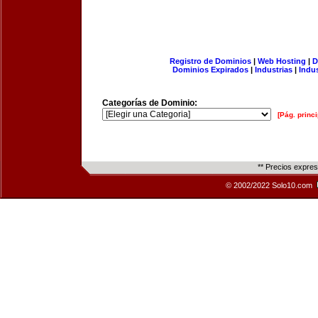
Registro de Dominios
|
Web Hosting
|
D
Dominios Expirados
|
Industrias
|
Indu
Categorías de Dominio:
[Pág. princi
** Precios expre
© 2002/2022 Solo10.com