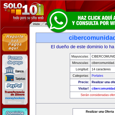
cibercomunida
El dueño de este dominio lo ha
Mayusculas:
CIBERCOMUNI
Minusculas:
cibercomunidad
Longitud:
14 caracteres
Categorias:
Portales
Precio:
Realizar una ofe
Visitar!
cibercomunida
Serán consideradas ofer
Realizar una Oferta