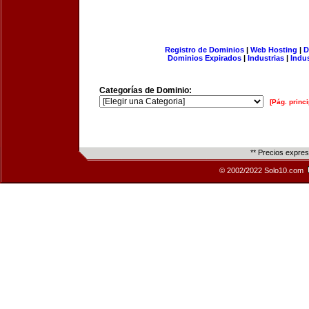
Registro de Dominios
|
Web Hosting
|
D
Dominios Expirados
|
Industrias
|
Indu
Categorías de Dominio:
[Pág. princi
** Precios expre
© 2002/2022 Solo10.com