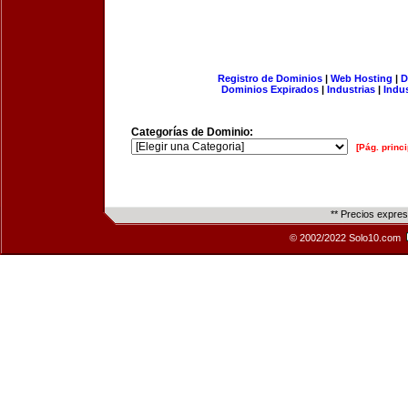
Registro de Dominios
|
Web Hosting
|
D
Dominios Expirados
|
Industrias
|
Indu
Categorías de Dominio:
[Pág. princi
** Precios expre
© 2002/2022 Solo10.com