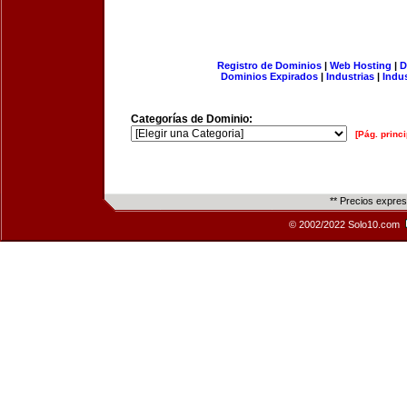
Registro de Dominios
|
Web Hosting
|
D
Dominios Expirados
|
Industrias
|
Indu
Categorías de Dominio:
[Pág. princi
** Precios expre
© 2002/2022 Solo10.com