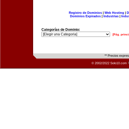
Registro de Dominios
|
Web Hosting
|
D
Dominios Expirados
|
Industrias
|
Indu
Categorías de Dominio:
[Pág. princi
** Precios expre
© 2002/2022 Solo10.com