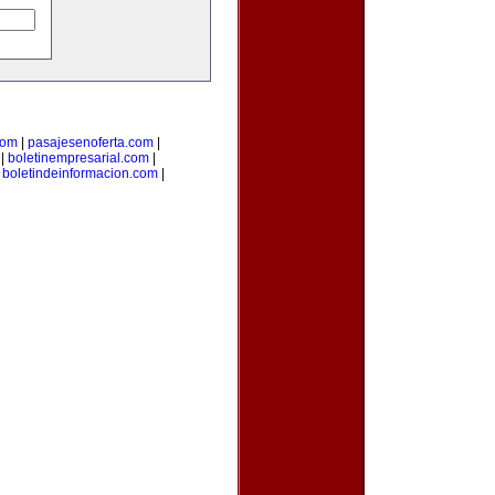
com
|
pasajesenoferta.com
|
|
boletinempresarial.com
|
|
boletindeinformacion.com
|