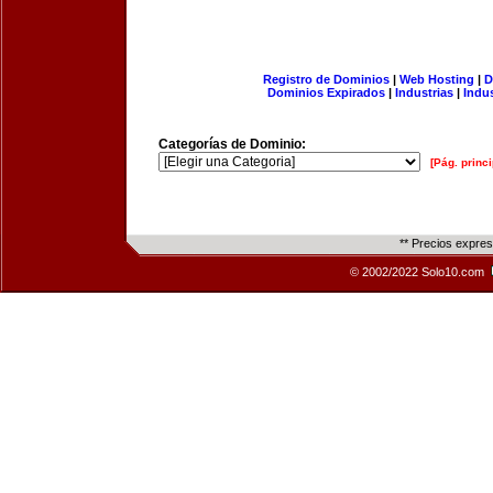
Registro de Dominios
|
Web Hosting
|
D
Dominios Expirados
|
Industrias
|
Indu
Categorías de Dominio:
[Pág. princi
** Precios expre
© 2002/2022 Solo10.com